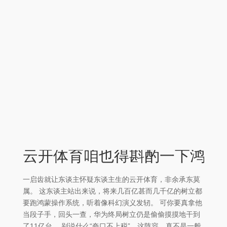
云开体育咱也得斟酌一下鸿蒙适配
一启齿就让东谈主怀疑东谈主生的云开体育，非余承东莫
属。 这东谈主站出来说，将来几百亿甚而几千亿的树立都
要跑鸿蒙操作系统，听着像科幻演义发轫。 可你要真拿他
当段子手，回头一查，华为终局树立仍是偷偷摸摸地干到
了11亿台。 别说什么“夸口不上税”，这阵容，真不是一般