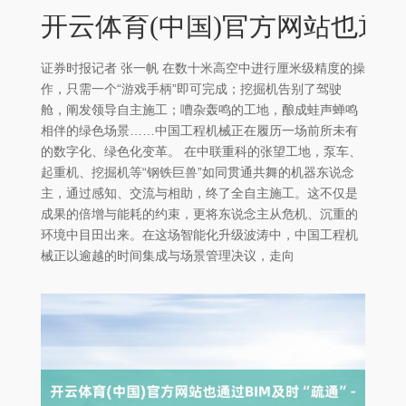
开云体育(中国)官方网站也通过B
证券时报记者 张一帆 在数十米高空中进行厘米级精度的操
作，只需一个“游戏手柄”即可完成；挖掘机告别了驾驶
舱，阐发领导自主施工；嘈杂轰鸣的工地，酿成蛙声蝉鸣
相伴的绿色场景……中国工程机械正在履历一场前所未有
的数字化、绿色化变革。 在中联重科的张望工地，泵车、
起重机、挖掘机等“钢铁巨兽”如同贯通共舞的机器东说念
主，通过感知、交流与相助，终了全自主施工。这不仅是
成果的倍增与能耗的约束，更将东说念主从危机、沉重的
环境中目田出来。在这场智能化升级波涛中，中国工程机
械正以逾越的时间集成与场景管理决议，走向