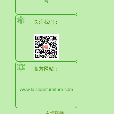
号
关注我们：
官方网站：
www.laisibaofurniture.com
友情链接：