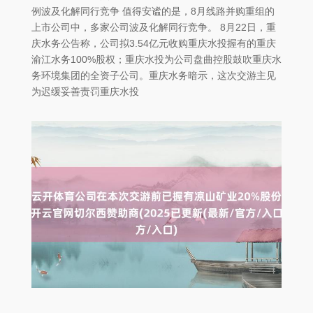
例波及化解同行竞争 值得安谧的是，8月线路并购重组的
上市公司中，多家公司波及化解同行竞争。 8月22日，重
庆水务公告称，公司拟3.54亿元收购重庆水投握有的重庆
渝江水务100%股权；重庆水投为公司盘曲控股鼓吹重庆水
务环境集团的全资子公司。重庆水务暗示，这次交游主见
为迟缓妥善责罚重庆水投