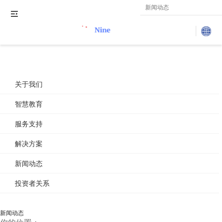
栏目分类
关于我们
智慧教育
服务支持
解决方案
新闻动态
投资者关系
新闻动态