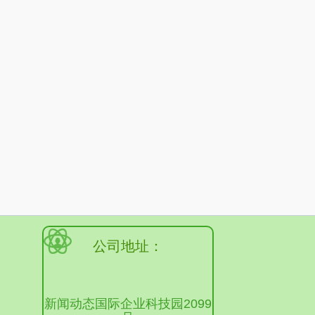
公司地址：
新闻动态国际企业科技园2099