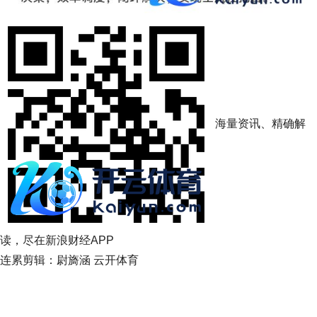
海量资讯、精确解
读，尽在新浪财经APP
连累剪辑：尉旖涵 云开体育