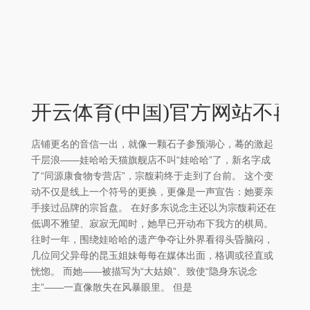
开云体育(中国)官方网站不再卖
店铺更名的音信一出，就像一颗石子参预湖心，蓦的激起
千层浪——娃哈哈天猫旗舰店不叫“娃哈哈”了，新名字成
了“同源康食物专营店”，宗馥莉终于走到了台前。 这个变
动不仅是线上一个符号的更换，更像是一声宣告：她要亲
手接过品牌的宗旨盘。 在好多东说念主还以为宗馥莉还在
低调不雅望、寂寂无闻时，她早已开动布下我方的棋局。
往时一年，围绕娃哈哈的遗产争夺让外界看得头昏脑闷，
几位同父异母的昆玉姐妹每每在媒体出面，格调或径直或
恍惚。 而她——被描写为“大姑娘”、致使“隐身东说念
主”——一直像散失在风暴眼里。 但是